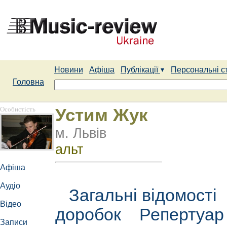
Новини
Афіша
Публікації
Персональні с
Головна
Особистість
Устим Жук
м. Львів
альт
Афіша
Аудіо
Загальні відомості
Відео
доробок
Репертуа
Записи