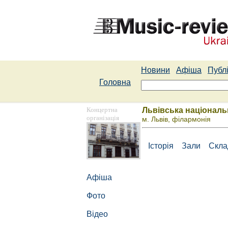
Новини
Афіша
Публі
Головна
Концертна
Львівська національ
організація
м. Львів, філармонія
Історія
Зали
Скл
Афіша
Фото
Відео