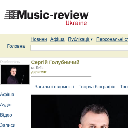
Новини
Афіша
Публікації
Персональні с
Головна
Особистість
Сергій Голубничий
м. Київ
диригент
Загальні відомості
Творча біографія
Тво
Афіша
Аудіо
Відео
Записи