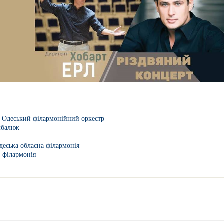
 Одеський філармонійний оркестр
мбалюк
деська обласна філармонія
а філармонія