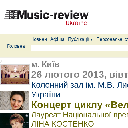
Новини
Афіша
Публікації
Персональні с
Головна
Анонс
м. Київ
26 лютого 2013, вів
Колонний зал ім. М.В. Л
України
Концерт циклу «Вел
Лауреат Національної прем
ЛІНА КОСТЕНКО