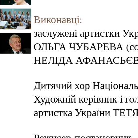
Виконавці:
заслужені артистки Ук
ОЛЬГА ЧУБАРЕВА (со
НЕЛІДА АФАНАСЬЄВА 
Дитячий хор Національ
Художній керівник і го
артистка України Т
Режисер-постановни