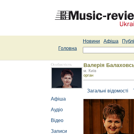
Новини
Афіша
Публі
Головна
Особистість
Валерія Балаховс
м. Київ
орган
Загальні відомості
Афіша
Аудіо
Відео
Записи