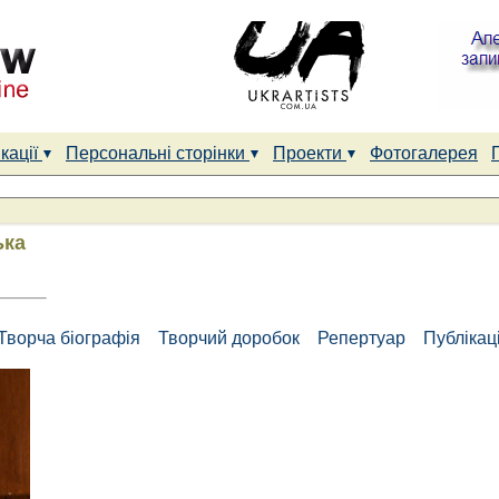
кації
Персональні сторінки
Проекти
Фотогалерея
ька
Творча біографія
Творчий доробок
Репертуар
Публікаці