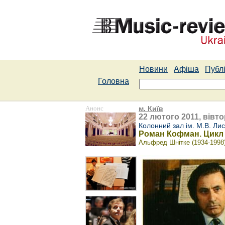
Новини
Афіша
Публі
Головна
Анонс
м. Київ
22 лютого 2011, вівто
Колонний зал ім. М.В. Ли
Роман Кофман. Цикл 
Альфред Шнітке (1934-1998