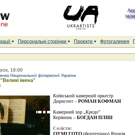
кації
Персональні сторінки
Проекти
Фотогалерея
рок, 19:00
сенка Національної філармонії України
"Великі імена"
)
Київський камерний оркестр
Диригент –
РОМАН КОФМАН
Камерний хор „Кредо”
Керівник –
БОГДАН ПЛІШ
Солісти:
ІЗУМІ ГОТО
(фортепіано) Японія