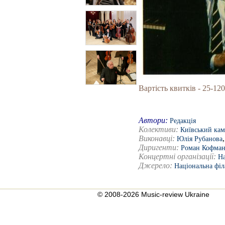
Вартість квитків - 25-120
Автори:
Редакція
Колективи:
Київський кам
Виконавці:
Юлія Рубанова
Диригенти:
Роман Кофма
Концертні організації:
На
Джерело:
Національна філ
© 2008-2026 Music-review Ukraine