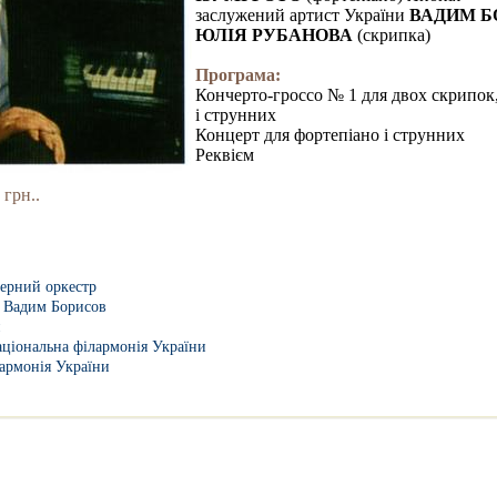
заслужений артист України
ВАДИМ Б
ЮЛІЯ РУБАНОВА
(скрипка)
Програма:
Кончерто-гроссо № 1 для двох скрипок,
і струнних
Концерт для фортепіано і струнних
Реквієм
 грн..
ерний оркестр
,
Вадим Борисов
н
ціональна філармонія України
армонія України