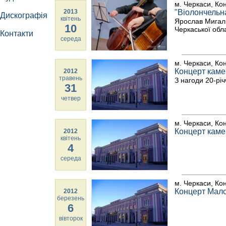
м. Черкаси, Ко
2013
"Віолончельн
Дискографія
квітень
Ярослав Мигаль
10
Черкаської обл
Контакти
середа
м. Черкаси, Ко
Концерт каме
2012
травень
З нагоди 20-рі
31
четвер
м. Черкаси, Ко
Концерт каме
2012
квітень
4
середа
м. Черкаси, Ко
Концерт Мало
2012
березень
6
вівторок