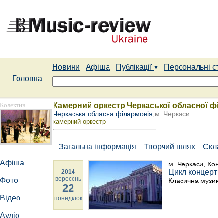
Новини
Афіша
Публікації
Персональні с
Головна
Колектив
Камерний оркестр Черкаської обласної ф
Черкаська обласна філармонія
,м. Черкаси
камерний оркестр
Загальна інформація
Творчий шлях
Скл
Афіша
м. Черкаси, Ко
Цикл концерті
2014
вересень
Фото
Класична музик
22
Відео
понеділок
Аудіо