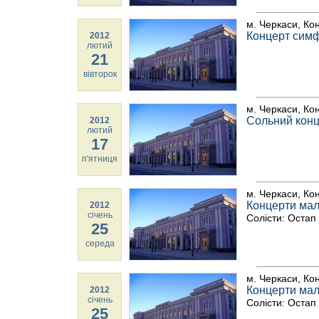
м. Черкаси, Ко
Концерт симф
2012
лютий
21
вівторок
м. Черкаси, Ко
Сольний конц
2012
лютий
17
п'ятниця
м. Черкаси, Ко
Концерти мал
2012
січень
Солісти: Остап
25
середа
м. Черкаси, Ко
Концерти мал
2012
січень
Солісти: Остап
25