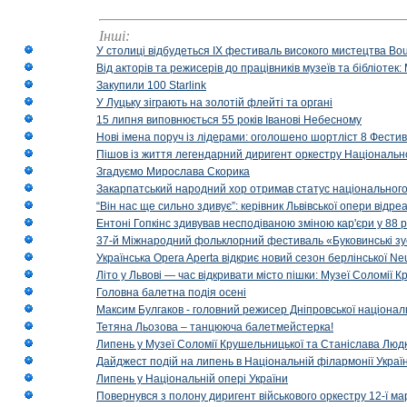
Інші:
У столиці відбудеться IX фестиваль високого мистецтва Bouq
Від акторів та режисерів до працівників музеїв та бібліоте
Закупили 100 Starlink
У Луцьку зіграють на золотій флейті та органі
15 липня виповнюється 55 років Іванові Небесному
Нові імена поруч із лідерами: оголошено шортліст 8 Фест
Пішов із життя легендарний диригент оркестру Національн
Згадуємо Мирослава Скорика
Закарпатський народний хор отримав статус національног
“Він нас ще сильно здивує”: керівник Львівської опери відр
Ентоні Гопкінс здивував несподіваною зміною кар'єри у 88 ро
37-й Міжнародний фольклорний фестиваль «Буковинські зус
Українська Opera Aperta відкриє новий сезон берлінської Ne
Літо у Львові — час відкривати місто пішки: Музеї Соломії
Головна балетна подія осені
Максим Булгаков - головний режисер Дніпровської націонал
Тетяна Льозова – танцююча балетмейстерка!
Липень у Музеї Соломії Крушельницької та Станіслава Людк
Дайджест подій на липень в Національній філармонії Украї
Липень у Національній опері України
Повернувся з полону диригент військового оркестру 12-ї ма