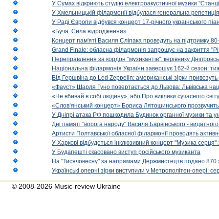
У Сумах відкриють студію електроакустичної музики "Станці
У Хмельницькій філармонії відбулася генеральна репетиці
У Раді Європи відбувся концерт 17-річного українського пі
«Буча. Сила відродження»
Концерт пам'яті Василя Сліпака проведуть на підтримку 80
Grand Finale: обласна філармонія запрошує на закриття "Р
Переправлення за кордон "музикантів": керівнику Дніпровсь
Національна філармонія України завершує 162-й сезон: ти
Від Гершвіна до Led Zeppelin: американські зірки привезуть
«Фауст» Шарля Гуно повертається до Львова: Львівська на
«Не вбивай в собі людину», або Про виклики сучасного світ
«Слов’янський концерт» Бориса Лятошинського прозвучить
У Дніпрі атака РФ пошкодила Будинок органної музики та у
Дні памяті "ворога народу" Василя Барвінського - видатного
Артисти Полтавської обласної філармонії проводять активно
У Харкові відбудеться інклюзивний концерт "Музика серця" 
У Будапешті скасовано виступ російського музиканта
На "Тисячовесну" за напрямами Держмистецтв подано 870 за
Українські оперні зірки виступили у Метрополітен-опері: с
© 2008-2026 Music-review Ukraine