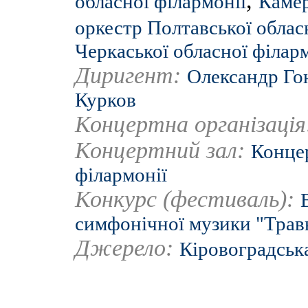
,
обласної філармонії
Камер
оркестр Полтавської облас
Черкаської обласної філар
Диригент:
Олександр Го
Курков
Концертна організаці
Концертний зал:
Концер
філармонії
Конкурс (фестиваль):
симфонічної музики "Травн
Джерело:
Кіровоградськ