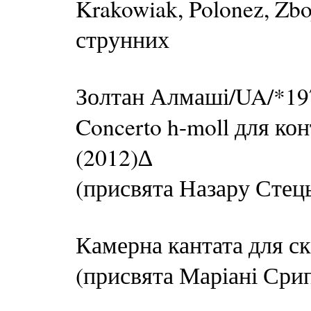
Krakowiak, Polonez, Zboj
струнних
Золтан Алмаші/UA/*19
Concerto h-moll для кон
(2012)∆
(присвята Назару Стец
Камерна кантата для ск
(присвята Маріані Срип