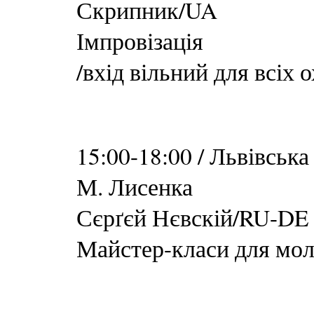
Скрипник/UA
Імпровізація
/вхід вільний для всіх 
15:00-18:00 / Львівська
М. Лисенка
Сєрґєй Нєвскій/RU-DE
Майстер-класи для мол