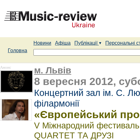
Новини
Афіша
Публікації
Персональні с
Головна
Анонс
м. Львів
8 вересня 2012, субо
Концертний зал ім. С. Лю
філармонії
«Європейський прос
V Міжнародний фестивал
QUARTET ТА ДРУЗІ