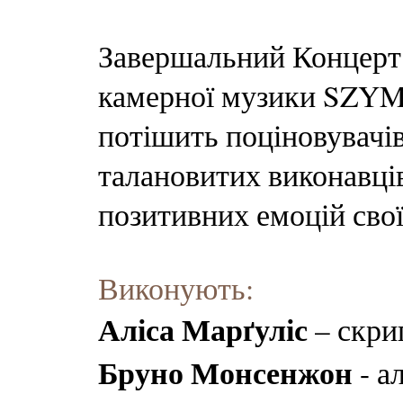
Завершальний Концерт
камерної музики SZ
потішить поціновувачі
талановитих виконавців
позитивних емоцій сво
Виконують:
Аліса Марґуліс
– скри
Бруно Монсенжон
- а