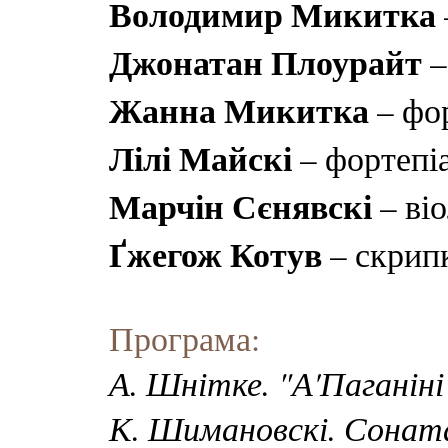
Володимир Микитка
Джонатан Плоурайт
–
Жанна Микитка
– фо
Лілі Майскі
– фортепі
Марчін Сєнявскі
– ві
Ґжегож Котув
– скрип
Програма:
А. Шнітке. "А'Паганіні
К. Шимановскі. Соната