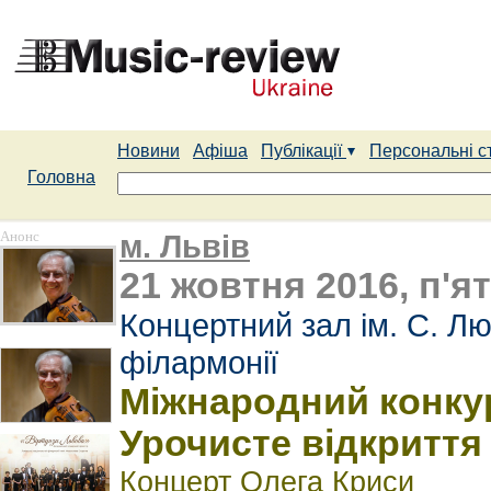
Новини
Афіша
Публікації
Персональні с
Головна
Анонс
м. Львів
21 жовтня 2016, п'я
Концертний зал ім. С. Лю
філармонії
Міжнародний конкур
Урочисте відкриття
Концерт Олега Криси