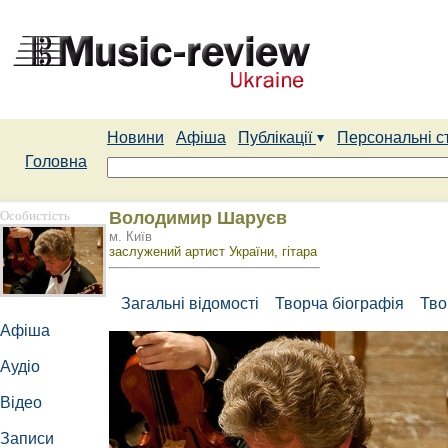
Новини
Афіша
Публікації
Персональні с
Головна
Особистість
Володимир Шаруєв
м. Київ
заслужений артист України, гітара
Загальні відомості
Творча біографія
Тво
Афіша
Аудіо
Відео
Записи