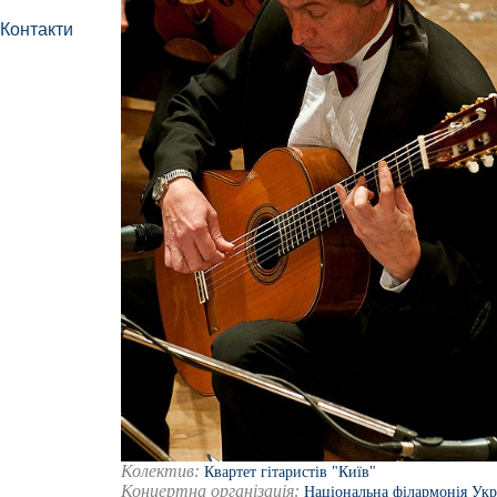
Контакти
Колектив:
Квартет гітаристів "Київ"
Концертна організація:
Національна філармонія Укр