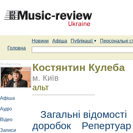
Новини
Афіша
Публікації
Персональні с
Головна
Особистість
Костянтин Кулеба
м. Київ
альт
Афіша
Аудіо
Загальні відомості
Відео
доробок
Репертуа
Записи