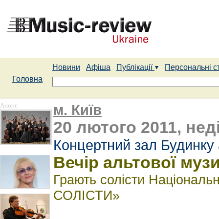
Новини
Афіша
Публікації
Персональні с
Головна
Анонс
м. Київ
20 лютого 2011, неді
Концертний зал Будинку 
Вечір альтової муз
Грають солісти Національ
СОЛІСТИ»