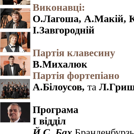
Виконавці:
О.Лагоша, А.Макій, К
І.Завгородній
Партія клавесину
В.Михалюк
Партія фортепіано
А.Білоусов,
та
Л.Гри
Програма
І відділ
Й.С. Бах
Бранденбурзь