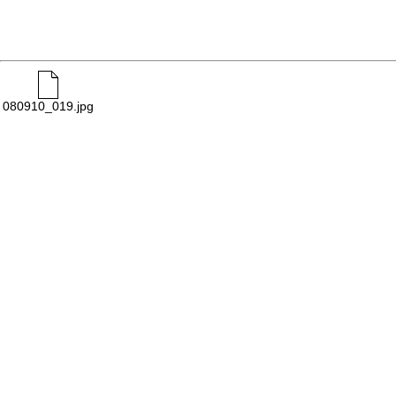
080910_019.jpg