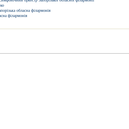
имфонічний оркестр Запорізької обласної філармонії
нко
апорізька обласна філармонія
асна філармонія