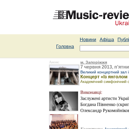
Новини
Афіша
Публі
Головна
Анонс
м. Запоріжжя
7 червня 2013, п'ятни
Великий концертний зал ім
Концерт «Із янголом 
Академічний симфонічний 
Виконавці:
Заслужені артисти Укра
Богдана Півненко (скрип
Олександр Рукомойніков
Колективи: