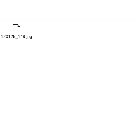
120125_149.jpg