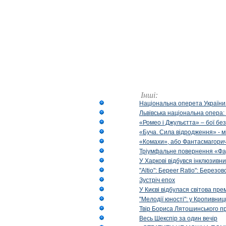
Інші:
Національна оперета України
Львівська національна опера:
«Ромео і Джульєтта» – бої бе
«Буча. Сила відродження» - м
«Комахи», або Фантасмагори
Тріумфальне повернення «Фа
У Харкові відбувся інклюзивни
"Altio": Береer Ratio": Березов
Зустріч епох
У Києві відбулася світова пре
"Мелодії юності": у Кропивни
Твір Бориса Лятошинського пр
Весь Шекспір за один вечір