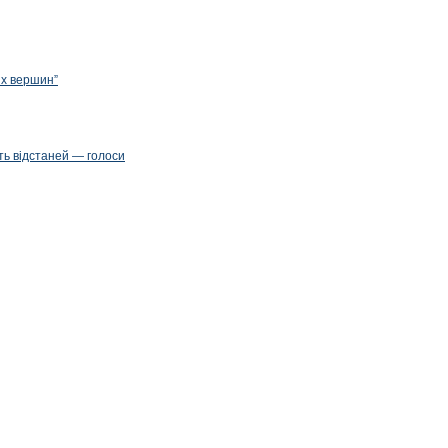
их вершин”
ть відстаней — голоси