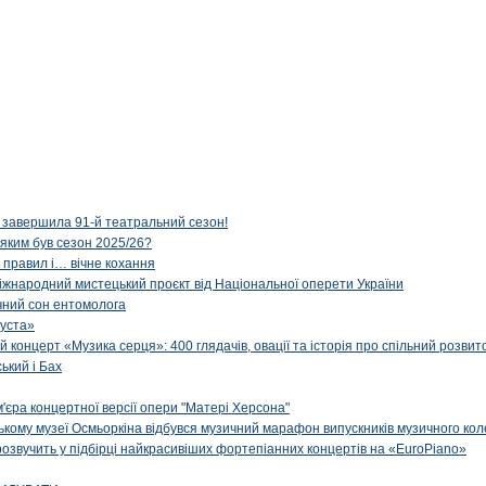
 завершила 91-й театральний сезон!
 яким був сезон 2025/26?
з правил і… вічне кохання
іжнародний мистецький проєкт від Національної оперети України
чний сон ентомолога
уста»
й концерт «Музика серця»: 400 глядачів, овації та історія про спільний розвит
ський і Бах
м'єра концертної версії опери "Матері Херсона"
цькому музеї Осмьоркіна відбувся музичний марафон випускників музичного ко
озвучить у підбірці найкрасивіших фортепіанних концертів на «EuroPiano»