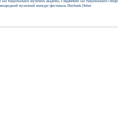
,
 зал Національної музичної академії
Глядачевий зал Національної Опер
жнародний музичний конкурс-фестиваль Sberbank Debut