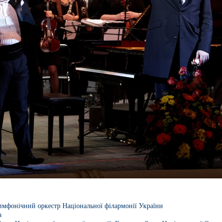
мфонічний оркестр Національної філармонії України
а