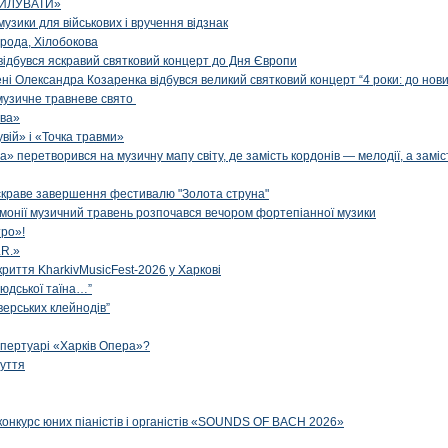
ИЛУВАТИ»
музики для військових і вручення відзнак
рода, Хілобокова
і відбувся яскравий святковий концерт до Дня Європи
ені Олександра Козаренка відбувся великий святковий концерт “4 роки: до нов
музичне травневе свято
ова»
вій» і «Точка травми»
» перетворився на музичну мапу світу, де замість кордонів — мелодії, а заміс
яскраве завершення фестивалю "Золота струна"
рмонії музичний травень розпочався вечором фортепіанної музики
ро»!
.R.»
криття KharkivMusicFest-2026 у Харкові
 людської таїна…”
верських клейнодів”
епертуарі «Харків Опера»?
чуття
конкурс юних піаністів і органістів «SOUNDS OF BACH 2026»