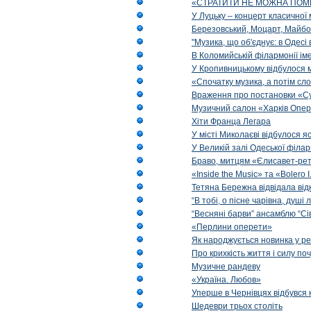
«СТРАТИТИ НЕ МОЖНА ПОМ
У Луцьку – концерт класичної 
Березовський, Моцарт, Майбо
"Музика, що об'єднує: в Одес
В Коломийській філармонії ім
У Кропивницькому відбулося 
«Спочатку музика, а потім сл
Враження про постановки «Су
Музичний салон «Харків Опера
Хіти Франца Легара
У місті Миколаєві відбулося 
У Великій залі Одеської філа
Браво, митцям «Єлисавет-рет
«Inside the Music» та «Bolero I
Тетяна Бережна відвідала від
“В тобі, о пісне чарівна, душі
“Весняні барви” ансамблю “Сі
«Перлини оперети»
Як народжується новинка у р
Про крихкість життя і силу по
Музичне рандеву
«Україна. Любов»
Уперше в Чернівцях відбувся 
Шедеври трьох століть