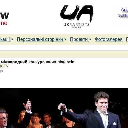
кації
Персональні сторінки
Проекти
Фотогалерея
 міжнародний конкурс юних піаністів
 ICTV
да