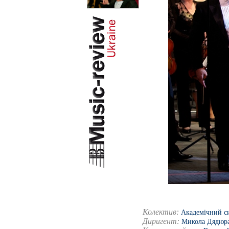
Колектив:
Академічний си
Диригент:
Микола Дядюр