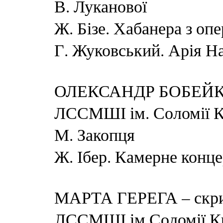
В. Луканової
Ж. Бізе. Хабанера з оп
Г. Жуковський. Арія Нас
ОЛЕКСАНДР БОБЕЙКО –
ЛССМШІ ім. Соломії Кр
М. Закопця
Ж. Ібер. Камерне концер
МАРТА ГЕРЕГА – скрип
ЛССМШІ ім.Соломії Кр