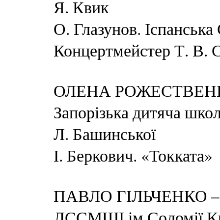
Я. Квик
О. Глазунов. Іспанська
Концертмейстер Т. В. 
ОЛЕНА РОЖЕСТВЕННА –
Запорізька дитяча школ
Л. Башинської
І. Беркович. «Токката»
ПАВЛО ГІЛЬЧЕНКО – ак
ЛССМШІ ім.Соломії Кр