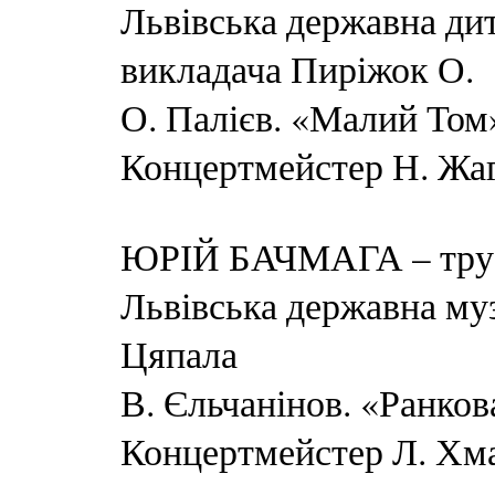
Львівська державна ди
викладача Пиріжок О.
О. Палієв. «Малий Том
Концертмейстер Н. Жаг
ЮРІЙ БАЧМАГА – тру
Львівська державна муз
Цяпала
В. Єльчанінов. «Ранков
Концертмейстер Л. Хм