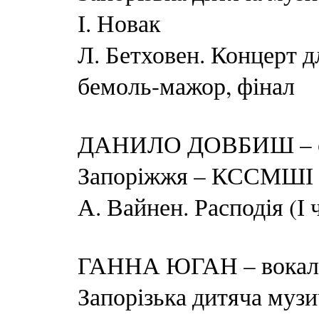
І. Новак
Л. Бетховен. Концерт д
бемоль-мажор, фінал
ДАНИЛО ДОВБИШ – с
Запоріжжя – КССМШІ ім
А. Вайнен. Расподія (І ч
ГАННА ЮГАН – вокал, 
Запорізька дитяча музи