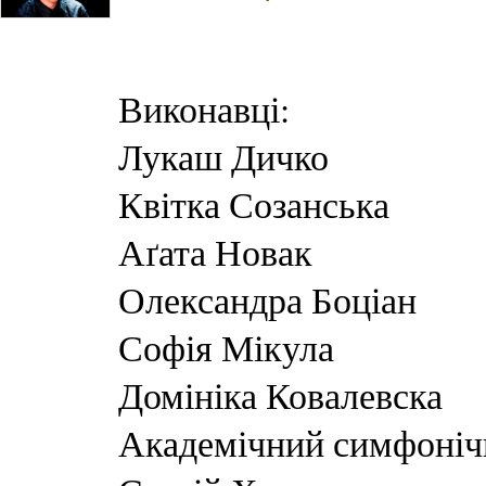
Виконавці:
Лукаш Дичко
Квітка Созанська
Аґата Новак
Олександра Боціан
Софія Мікула
Домініка Ковалевска
Академічний симфонічн