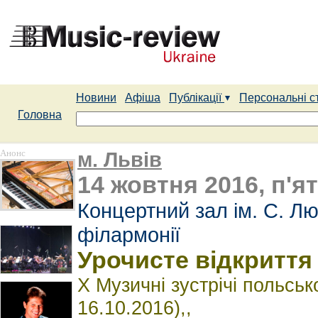
Новини
Афіша
Публікації
Персональні с
Головна
Анонс
м. Львів
14 жовтня 2016, п'я
Концертний зал ім. С. Лю
філармонії
Урочисте відкриття
X Музичні зустрічі польськ
16.10.2016),,