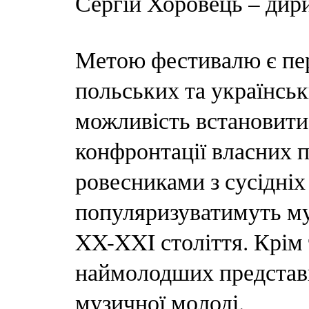
Сергій Хоровець – дир
Метою фестивалю є пер
польських та українськ
можливість встановити
конфронтації власних п
ровесниками з сусідніх
популяризуватимуть му
XX-XXI століття. Крім 
наймолодших представн
музичної молоді.