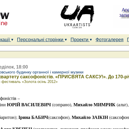
кації
Персональні сторінки
Проекти
Фотогалерея
еділок, 18:00
вського будинку органної і камерної музики
квартету саксофоністів. «ПРИСВЯТА САКСУ!». До 170-р
 фестиваль «Золота осінь 2012»
фоністів –
ЮРІЙ ВАСИЛЕВИЧ
Михайло МИМРИК
аїни
(сопрано),
(альт)
Ірина БАБИЧ
Михайло ЗАІКІН
баритон);
(саксофон),
(саксофон
Алян КРЕПЕН
(композитор, диригент, професор класу саксофо