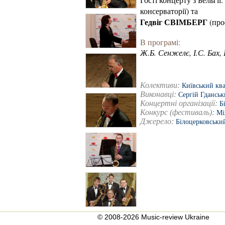
консерваторії) та
Гедвіг СВІМБЕРГ
(про
В програмі:
Ж.Б. Сенжелє, І.С. Бах,
Колективи:
Київський ква
Виконавці:
Сергій Гдансь
Концертні організації:
Б
Конкурс (фестиваль):
Мі
Джерело:
Білоцерковськи
© 2008-2026 Music-review Ukraine