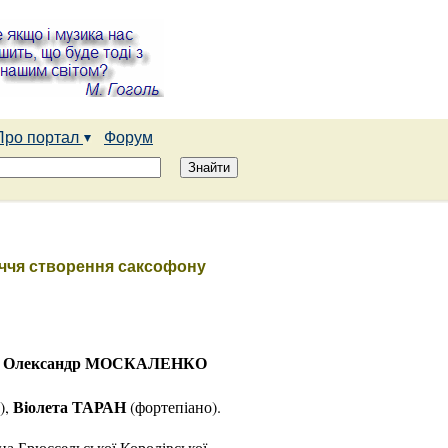
Про портал
Форум
іччя створення саксофону
Олександр МОСКАЛЕНКО
,
Віолета ТАРАН
),
(фортепіано).
на Брюссельської Королівської