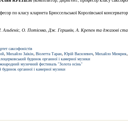
фесор по класу кларнета Брюссельської Королівської консерватор
 І. Альбеніс, О. Потієнко, Дж. Гершвін, А. Крепен та джазові ст
ртет саксофоністів
,
,
,
,
кий
Михайло Заїкін
Віолетта Таран
Юрій Василевич
Михайло Мимрик
ілоцерковський будинок органної і камерної музики
жнародний музичний фестиваль "Золота осінь"
й будинок органної і камерної музики