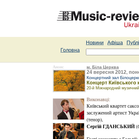
Новини
Афіша
Публі
Головна
Анонс
м. Біла Церква
24 вересня 2012, пон
Концертний зал Білоцерко
Концерт Київського 
20-й Міжнародний музичний
Виконавці:
Київський квартет саксо
заслужений артист Укр
(тенор),
Сергій ГДАНСЬКИЙ
(
Гості концерту з Бельгії: