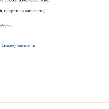
ії, концертний виконавець).
андарти.
,
Олександр Москаленко