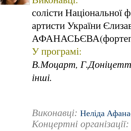
солісти Національної ф
артисти України Єлиза
АФАНАСЬЄВА(фортепі
У програмі:
В.Моцарт, Г.Доніцетті
інші.
Виконавці:
Неліда Афана
Концертні організації