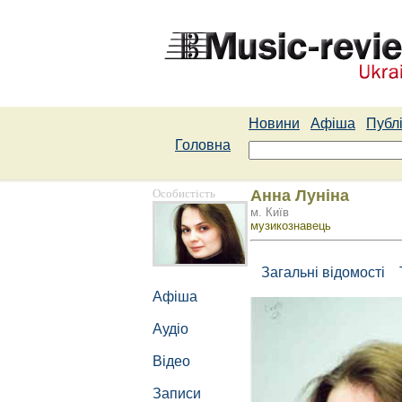
Новини
Афіша
Публі
Головна
Особистість
Анна Луніна
м. Київ
музикознавець
Загальні відомості
Афіша
Аудіо
Відео
Записи