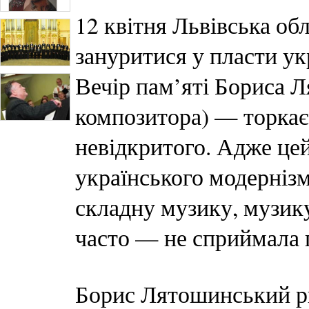
12 квітня Львівська об
зануритися у пласти ук
Вечір пам’яті Бориса Л
композитора) — торкаєт
невідкритого. Адже це
українського модернізм
складну музику, музику
часто — не сприймала 
Борис Лятошинський ри