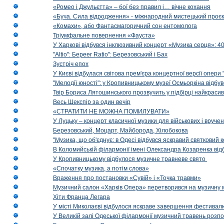
«Ромео і Джульєтта» – бої без правил і… вічне кохання
«Буча. Сила відродження» - міжнародний мистецький проєк
«Комахи», або Фантасмагоричний сон ентомолога
Тріумфальне повернення «Фауста»
У Харкові відбувся інклюзивний концерт «Музика серця»: 400
"Altio": Береer Ratio": Березовський і Бах
Зустріч епох
У Києві відбулася світова прем'єра концертної версії опери
"Мелодії юності": у Кропивницькому музеї Осмьоркіна відб
Твір Бориса Лятошинського прозвучить у підбірці найкраси
Весь Шекспір за один вечір
«СТРАТИТИ НЕ МОЖНА ПОМИЛУВАТИ»
У Луцьку – концерт класичної музики для військових і вруче
Березовський, Моцарт, Майборода, Хілобокова
"Музика, що об'єднує: в Одесі відбувся яскравий святковий
В Коломийській філармонії імені Олександра Козаренка відб
У Кропивницькому відбулося музичне травневе свято
«Спочатку музика, а потім слова»
Враження про постановки «Сувій» і «Точка травми»
Музичний салон «Харків Опера» перетворився на музичну мап
Хіти Франца Легара
У місті Миколаєві відбулося яскраве завершення фестивал
У Великій залі Одеської філармонії музичний травень розп