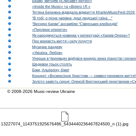
Браво, митцям «Єлисавет-ретро»!
«Inside the Music» та «Bolero I.R.»
Тетяна Бережна відвідала відкриття KharkivMusicFest-2026 
“В тобі, о пісне чарівна, душі людської таїна…”
“Весняні барви” ансамблю “Сіверських клейнодів”
«Перлини оперети»
Як народжується новинка у репертуарі «Харків Опера»?
Про крихкість життя і силу почуття
Музичне рандеву
«Україна. Любов»
Уперше в Чернівцях відбувся конкурс юних піаністів і орг
Шедеври трьох століть
Біжи, Альберіху, біжи!
Концерт «Воскресіння Христове — символ перемоги життя!
Золото замість серця: Олексій Вертинський перетворив «С
© 2008-2026 Music-review Ukraine
13227074_1143751925676486_5434440236467824500_n (1).jpg