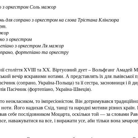
о з оркестром Соль мажор
нь для сопрано з оркестром на слова Трістана Клінгзора
рт.
ажор
рано з оркестром
епіано з оркестром Ля мажор
 сопрано, фортепіано та оркестру
нії століття XVIII та XX. Віртуозний дует – Вольфганг Амадей М
ський вечір яскравими нотами. А представлять їх для львівської 
січник (сопрано, Україна-Польща) та її сестра, засновниця і й д
лія Пасічник (фортепіано, Україна-Швеція).
то неокласиком, то імпресіоністом. Він дотримувався традиційн
 ноти. Його надихав Схід, танці та народні мотиви різних країн
вав себе послідовником Моцарта, оскільки той — за словами Рав
се, наважуватися на все, і виражати усе, аби тільки вона зачаров