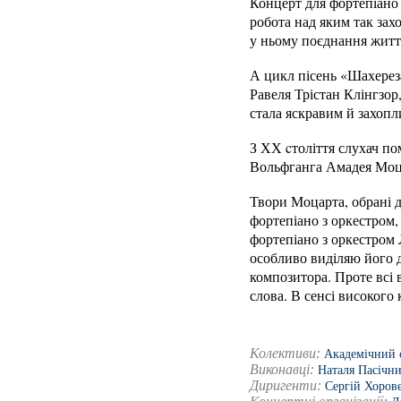
Концерт для фортепіано 
робота над яким так зах
у ньому поєднання життє
А цикл пісень «Шахереза
Равеля Трістан Клінгзор
стала яскравим й захоп
З ХХ cтоліття слухач по
Вольфганга Амадея Моца
Твори Моцарта, обрані д
фортепіано з оркестром,
фортепіано з оркестром 
особливо виділяю його 
композитора. Проте всі
слова. В сенсі високого 
Колективи:
Академічний 
Виконавці:
Наталя Пасічн
Диригенти:
Сергій Хоров