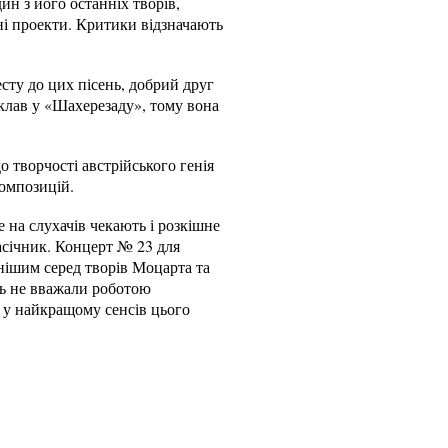
н з його останніх творів,
ьні проекти. Критики відзначають
есту до цих пісень, добрий друг
вклав у «Шахерезаду», тому вона
 творчості австрійського генія
композицій.
е на слухачів чекають і розкішне
Пасічник. Концерт № 23 для
нішим серед творів Моцарта та
ть не вважали роботою
 у найкращому сенсів цього