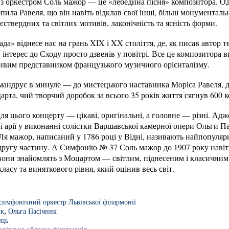
з оркестром Соль мажор — це «лебедина пісня» композитора. Оди
опила Равеля, що він навіть відклав свої інші, більш монументал
ствердних та світлих мотивів, лаконічність та ясність форми.
да» віднесе нас на грань XIX i XX століття, де, як писав автор т
, інтерес до Сходу просто дзвенів у повітрі. Все це композитора 
ливим представником французького музичного орієнталізму.
мандрує в минуле — до мистецького наставника Моріса Равеля, до
рта, чий творчий доробок за всього 35 років життя сягнув 600 
ля цього концерту — цікаві, оригінальні, а головне — різні. Адж
 і арії у виконанні солістки Варшавської камерної опери Ольги 
Ля мажор, написаний у 1786 році у Відні, називають найпопуляр
другу частину. А Симфонію № 37 Соль мажор до 1907 року наві
 вони знайомлять з Моцартом — світлим, піднесеним і класичним
класу та виняткового рівня, який оцінив весь світ.
симфонічний оркестр Львівської філармонії
,
ик
Ольга Пасічник
ець