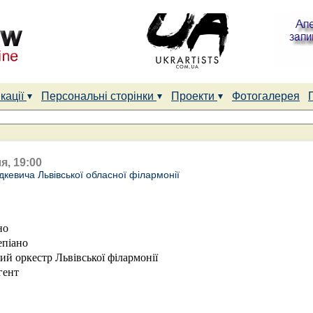
кації
Персональні сторінки
Проекти
Фотогалерея
я, 19:00
дкевича Львівської обласної філармонії
но
епіано
й оркестр Львівської філармонії
гент