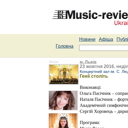
Новини
Афіша
Публі
Головна
Анонс
м. Львів
23 жовтня 2016, неділ
Концертний зал ім. С. Лю
Генії століть
Виконавці:
Ольга Пасічник – сопра
Наталя Пасічник – форт
Академічний симфонічни
Сергій Хоровець – дири
Програма: