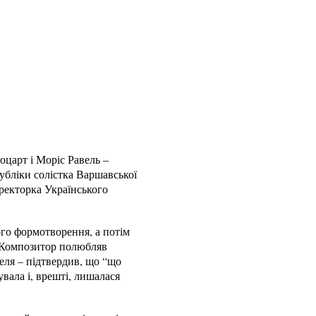
оцарт і Моріс Равель –
публіки солістка Варшавської
иректорка Українського
ого формотворення, а потім
. Композитор полюбляв
еля – підтвердив, що “що
увала і, врешті, лишалася