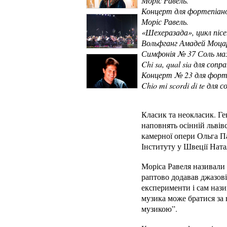
Моріс Равель.
Концерт для фортепіан
Моріс Равель.
«Шехеразада», цикл пісе
Вольфганг Амадей Моца
Симфонія № 37 Соль м
Chi sa, qual sia для соп
Концерт № 23 для форт
Chio mi scordi di te для
Класик та неокласик. Ге
наповнять осінній львів
камерної опери Ольга Па
Інституту у Швеції Ната
Моріса Равеля називали 
раптово додавав джазові
експерименти і сам нази
музика може братися за в
музикою”.