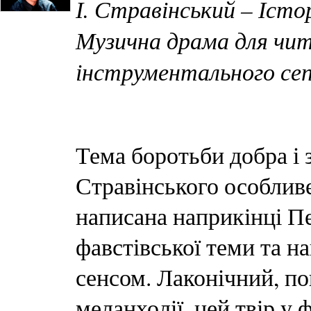
І. Стравінський – Іст
Музична драма для чит
інструментального се
Тема боротьби добра і 
Стравінського особливе
написана наприкінці Пе
фавстівської теми та н
сенсом. Лаконічний, по
меланхолії, цей твір у 