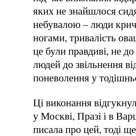
яких не знайшлося сидя
небувалою – люди крича
ногами, тривалість ова
це були правдиві, не д
людей до звільнення ві
поневолення у тодішнь
Ці виконання відгукнул
у Москві, Празі і в Ва
писала про цей, тоді щ