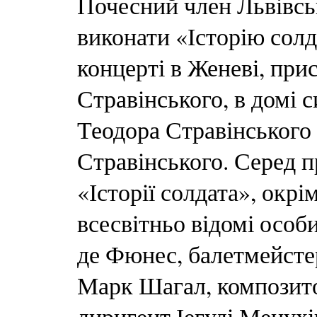
Почесний член Львівсь
виконати «Історію сол
концерті в Женеві, при
Стравінського, в домі 
Теодора Стравінського
Стравінського. Серед п
«Історії солдата», окрі
всесвітньо відомі особ
де Фюнес, балетмейсте
Марк Шагал, композито
диригент Іегуді Менухі