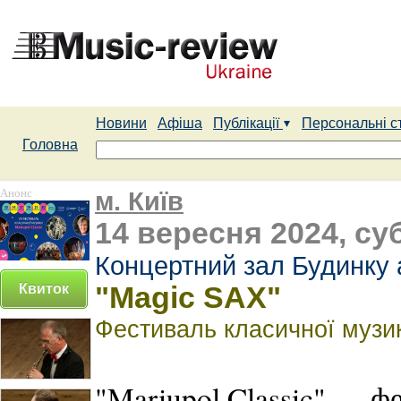
Новини
Афіша
Публікації
Персональні с
Головна
Анонс
м. Київ
14 вересня 2024, суб
Концертний зал Будинку 
Квиток
"Magic SAX"
Фестиваль класичної музик
"Mariupol Classic" — ф