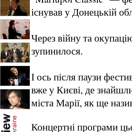
існував у Донецькій об
Через війну та окупац
зупинилося.
І ось після паузи фест
вже у Києві, де знайшл
міста Марії, як ще наз
Концертні програми ць