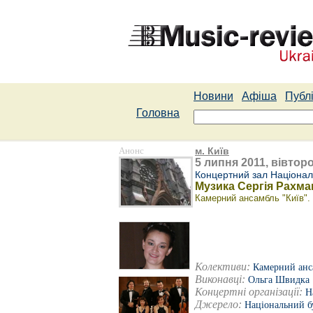
Новини
Афіша
Публі
Головна
Анонс
м. Київ
5 липня 2011, вівторо
Концертний зал Національ
Музика Сергія Рахма
Камерний ансамбль "Київ".
Колективи:
Камерний анс
Виконавці:
Ольга Швидка
Концертні організації:
Н
Джерело:
Національний б