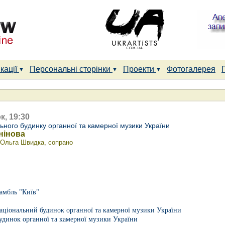
кації
Персональні сторінки
Проекти
Фотогалерея
к, 19:30
ного будинку органної та камерної музики України
нінова
 Ольга Швидка, сопрано
амбль "Київ"
аціональний будинок органної та камерної музики України
удинок органної та камерної музики України