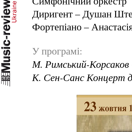
Симфонічний оркестр
Диригент – Душан Штеф
Фортепіано – Анастасі
У програмі:
М. Римський-Корсаков
К. Сен-Санс Концерт 