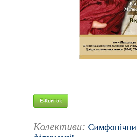
Е-Квиток
Колективи:
Симфонічний