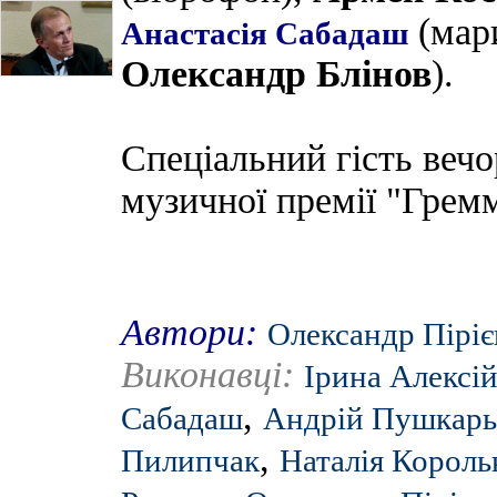
(мари
Анастасія Сабадаш
Олександр Блінов
).
Спеціальний гість веч
музичної премії "Грем
Автори:
Олександр Піріє
Виконавці:
Ірина Алексі
,
Сабадаш
Андрій Пушкарь
,
Пилипчак
Наталія Король