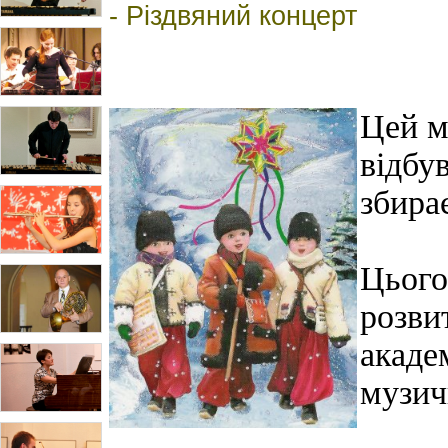
- Різдвяний концерт
Цей м
відбу
збира
Цього
розви
акаде
музич