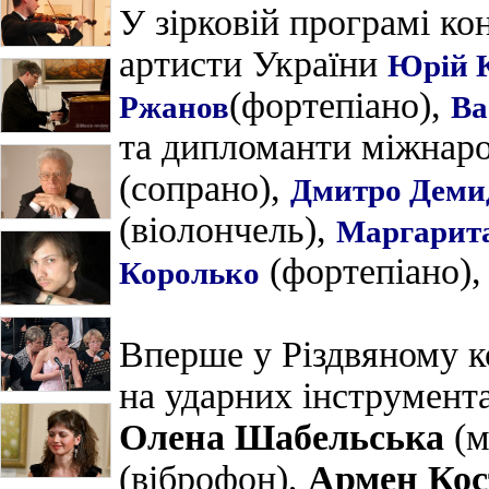
У зірковій програмі ко
артисти України
Юрій 
(фортепіано),
Ржанов
Ва
та дипломанти міжнар
(сопрано),
Дмитро Деми
(віолончель),
Маргарит
(фортепіано)
Королько
Вперше у Різдвяному к
на ударних інструмент
Олена Шабельська
(м
(віброфон),
Армен Кос