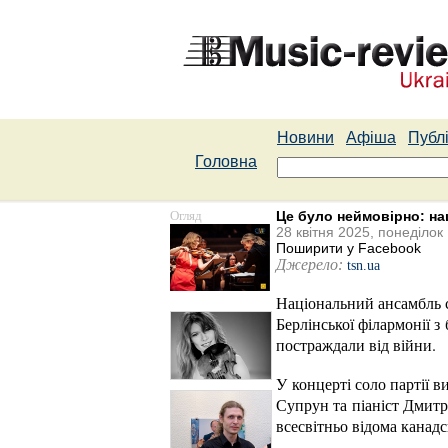
Новини
Афіша
Публі
Головна
Огляд
Це було неймовірно: на
28 квітня 2025, понеділок
Поширити у Facebook
Джерело:
tsn.ua
Національний ансамбль со
Берлінської філармонії з
постраждали від війни.
У концерті соло партії 
Супрун та піаніст Дмитр
всесвітньо відома канадс