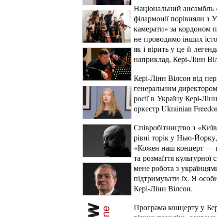
Національний ансамбль «
філармонії порівняли з
камерати» за кордоном пі
не проводимо інших істо
як і вірить у це й леген
наприклад, Кері-Лінн Ві
Кері-Лінн Вілсон від пе
генеральним директором
росії в Україну Кері-Лін
оркестр Ukrainian Freedo
Співробітництво з «Київ
рівні торік у Нью-Йорку,
«Кожен наш концерт — це 
та розмаїття культурної
мене робота з українцям
підтримувати їх. Я особ
Кері-Лінн Вілсон.
Програма концерту у Бер