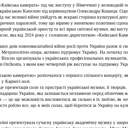
Київська камерата» під час виступу у Німеччині у великодній п
 Українською Капелою під керівництвом Олександра Кошиця. Одн
д час великої війни увійдуть як яскраві сторінки культурної дип
ричних паралелей, тому що віримо у винятково позитивні сценарі
дарний український оркестр та всі зірки світової музики, які вис
лсон, яка від 2024 року є головною диригенткою «Київської Кам
рших днів повномасштабної війни росії проти України разом зі св
 Метрополітен-опера, активно підтримує Україну. На початку 
н Вілсон організувала з українських професіональних музикантів
m Orchestra, з яким вже четвертий рік виступає на підтримку Укр
ською камератою» розпочалося з першого спільного концерту, я
 у Карнегі-холі.
презентація сили та пристрасті української музики, її творців,
 спадщини України, яка залишається незламною перед обличчям ж
и — це ще можливість висловитися, як сильно я їх люблю, як хо
исто роблю все, що в моїх силах, щоб боротися за Україну на ку
ліні презентувала сучасну українську академічну музику у широк