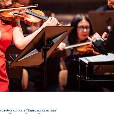
самбль солістів "Київська камерата"