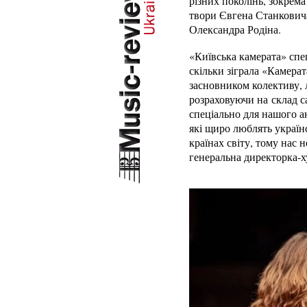
різних поколінь, зокрем
твори Євгена Станковича
Олександра Родіна.
«Київська камерата» спец
скільки зіграла «Камерат
засновником колективу,
розраховуючи на склад са
спеціально для нашого а
які щиро люблять україн
країнах світу, тому нас 
генеральна директорка-х