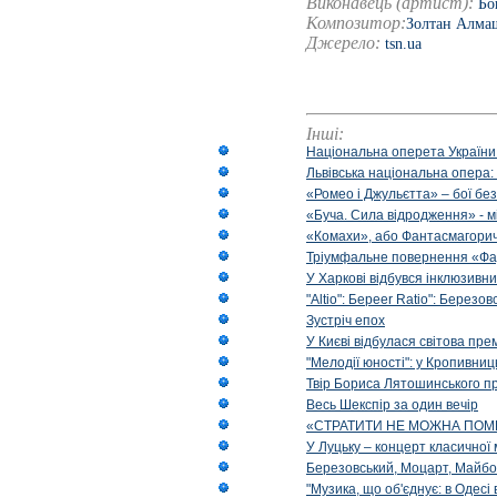
Виконавець (артист):
Бо
Композитор:
Золтан Алма
Джерело:
tsn.ua
Інші:
Національна оперета України
Львівська національна опера:
«Ромео і Джульєтта» – бої бе
«Буча. Сила відродження» - м
«Комахи», або Фантасмагори
Тріумфальне повернення «Фа
У Харкові відбувся інклюзивни
"Altio": Береer Ratio": Березов
Зустріч епох
У Києві відбулася світова пре
"Мелодії юності": у Кропивни
Твір Бориса Лятошинського пр
Весь Шекспір за один вечір
«СТРАТИТИ НЕ МОЖНА ПОМ
У Луцьку – концерт класичної 
Березовський, Моцарт, Майбо
"Музика, що об'єднує: в Одес