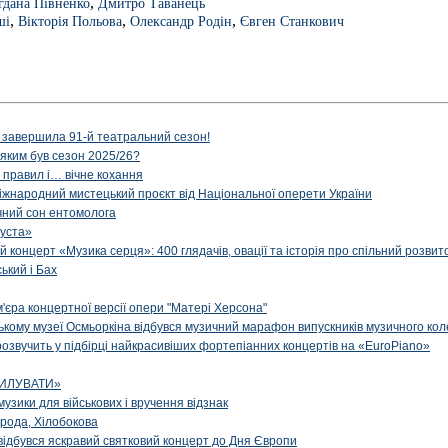
,
гдана Півненко
Дмитро Таванець
,
,
,
ші
Вікторія Польова
Олександр Родін
Євген Станкович
 завершила 91-й театральний сезон!
 яким був сезон 2025/26?
з правил і… вічне кохання
іжнародний мистецький проєкт від Національної оперети України
чний сон ентомолога
уста»
й концерт «Музика серця»: 400 глядачів, овації та історія про спільний розвит
ський і Бах
м'єра концертної версії опери "Матері Херсона"
цькому музеї Осмьоркіна відбувся музичний марафон випускників музичного ко
озвучить у підбірці найкрасивіших фортепіанних концертів на «EuroPiano»
ИЛУВАТИ»
музики для військових і вручення відзнак
рода, Хілобокова
і відбувся яскравий святковий концерт до Дня Європи