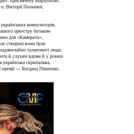
арії», присвячену Маріуполю;
, Вікторії Польової,
и українських композиторів,
 нашого оркестру батьком-
льно для «Камерати»,
але створені вони були
 надзвичайно талановиті люди,
ть й слухачі вдома й у різних
а українська скрипалька,
ї премії — Богдана Півненко.