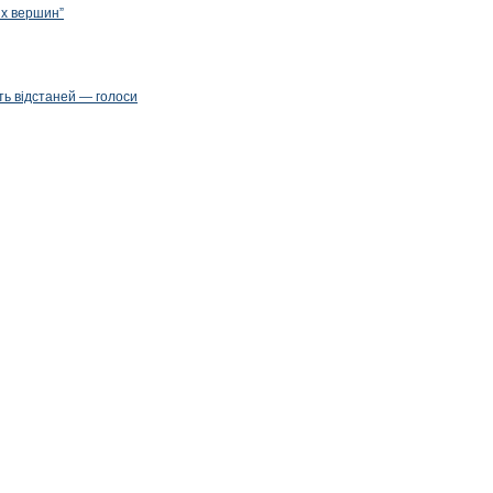
их вершин”
ть відстаней — голоси