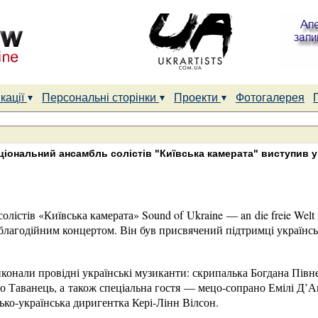
кації
Персональні сторінки
Проекти
Фотогалерея
ціональний ансамбль солістів "Київська камерата" виступив у
лістів «Київська камерата» Sound of Ukraine — an die freie Welt
 благодійним концертом. Він був присвячений підтримці українськ
виконали провідні українські музиканти: скрипалька Богдана Півн
о Таванець, а також спеціальна гостя — мецо-сопрано Емілі Д’
ько-українська диригентка Кері-Лінн Вілсон.