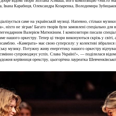
а добре відомі твори Золтана Алмаші, його композицію «Місто М
, Івана Карабиця, Олександра Козаренка, Володимира Зубицького
іалізується саме на українській музиці. Напевно, стільки музик
а», ніхто не зіграв! Багато творів були замовлені спеціально для
 легендарним Валерієм Матюхіним. І композитори писали спеціа
ме нашого оркестру. Тепер ці твори виконуються скрізь у світі, 
нсамблю. «Камерата» має свою суперсилу: у колективі зібралися
ську музику. Потужну живу енергетику нашого оркестру відчуваю
незмінно супроводжує успіх. Слава Україні!», — поділилася відом
удожня керівниця орекстру, цьогорічна лауреатка Шевченківсько