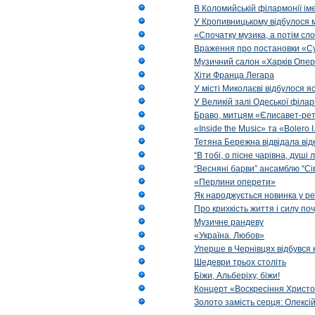
В Коломийській філармонії ім
У Кропивницькому відбулося 
«Спочатку музика, а потім сл
Враження про постановки «Су
Музичний салон «Харків Опера
Хіти Франца Легара
У місті Миколаєві відбулося 
У Великій залі Одеської філа
Браво, митцям «Єлисавет-рет
«Inside the Music» та «Bolero I
Тетяна Бережна відвідала від
“В тобі, о пісне чарівна, душі
“Весняні барви” ансамблю “Сі
«Перлини оперети»
Як народжується новинка у р
Про крихкість життя і силу по
Музичне рандеву
«Україна. Любов»
Уперше в Чернівцях відбувся 
Шедеври трьох століть
Біжи, Альберіху, біжи!
Концерт «Воскресіння Христо
Золото замість серця: Олексі