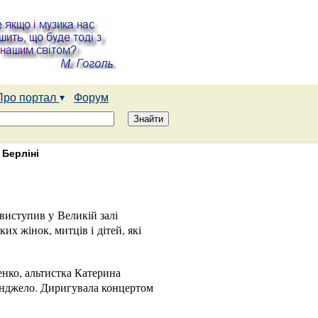
Про портал
Форум
 Берліні
 виступив у Великій залі
их жінок, митців і дітей, які
енко, альтистка Катерина
Анджело. Диригувала концертом