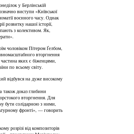
онеділок у Берлінській
означно виступи «Київської
ломатії воєнного часу. Однак
ї розвитку нашої історії,
тупають з колективом. Як,
ерати».
оїм чоловіком Пітером Ґелбом,
повномасштабного вторгнення
, частина яких є біженцями,
аїни по всьому світу.
кий відбувся на дуже високому
 а також доказ глибини
орстокого вторгнення. Для
чу бути солідарною з ними,
льтурному фронті», — говорить
ому розрізі від композиторів