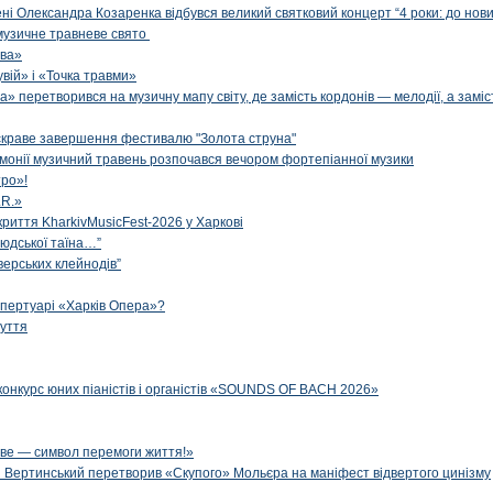
ені Олександра Козаренка відбувся великий святковий концерт “4 роки: до нов
музичне травневе свято
ова»
вій» і «Точка травми»
» перетворився на музичну мапу світу, де замість кордонів — мелодії, а заміс
яскраве завершення фестивалю "Золота струна"
рмонії музичний травень розпочався вечором фортепіанної музики
ро»!
.R.»
криття KharkivMusicFest-2026 у Харкові
 людської таїна…”
верських клейнодів”
епертуарі «Харків Опера»?
чуття
конкурс юних піаністів і органістів «SOUNDS OF BACH 2026»
ве — символ перемоги життя!»
й Вертинський перетворив «Скупого» Мольєра на маніфест відвертого цинізму