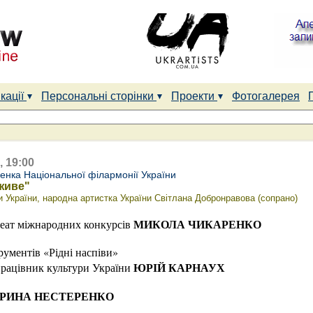
кації
Персональні сторінки
Проекти
Фотогалерея
, 19:00
сенка Національної філармонії України
живе"
и України, народна артистка України Світлана Добронравова (сопрано)
МИКОЛА ЧИКАРЕНКО
реат міжнародних конкурсів
ументів «Рідні наспіви»
ЮРІЙ КАРНАУХ
працівник культури України
ІРИНА НЕСТЕРЕНКО