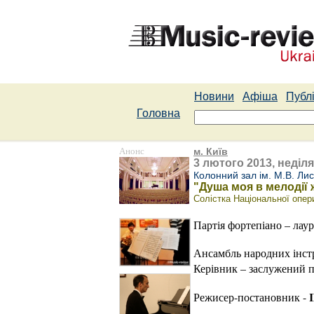
Новини
Афіша
Публі
Головна
Анонс
м. Київ
3 лютого 2013, неділя
Колонний зал ім. М.В. Ли
"Душа моя в мелодії 
Солістка Національної опер
Партія фортепіано – лау
Ансамбль народних інстр
Керівник – заслужений 
Режисер-постановник -