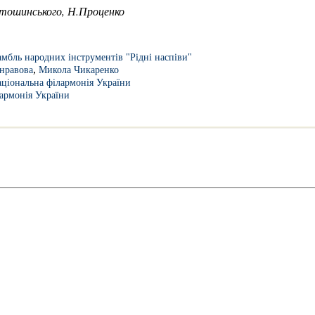
тошинського, Н.Проценко
мбль народних інструментів "Рідні наспіви"
,
нравова
Микола Чикаренко
ціональна філармонія України
армонія України