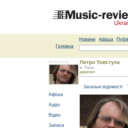
Новини
Афіша
Публі
Головна
Особистість
Петро Товстуха
м. Рівне
диригент
Загальні відомості
Афіша
Аудіо
Відео
Записи