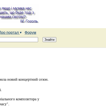
Про портал
Форум
крила новий концертний сезон.
.
ніального композитора у
часу".