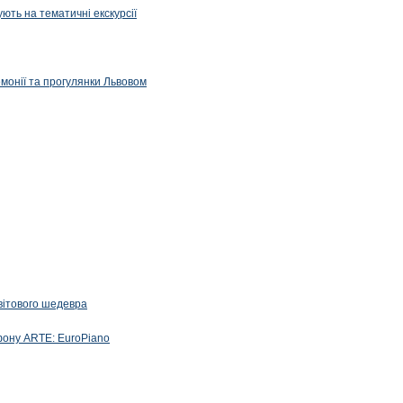
ють на тематичні екскурсії
емонії та прогулянки Львовом
вітового шедевра
фону ARTE: EuroPiano