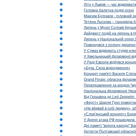
Літо у Львові — час відкрива
Головна балетна подія осені
Максим Булгаков - головний р
Тетяна Льозова – танцююча б
Липень у Музеї Соломії Круше
Дайджест подій на липень в Н
Липень у Національній опері 
Повернувся з полону диригент 
У Сумах відкриють студію еле
У Хмельницькій філармонії в
У Раді Європи відбувся концер
«Буча. Сила відродження»
Концерт пам'яті Василя Сліпа
Grand Finale: обласна філарм
Переправлення за кордон "муз
Національна філармонія Украї
Від Гершвіна до Led Zeppelin:
«Фауст» Шарля Гуно повертає
«Не вбивай в собі людину», аб
«Слов’янський концерт» Бори
У Дніпрі атака РФ пошкодила 
Дні памяті "ворога народу" Ва
Артисти Полтавської обласної