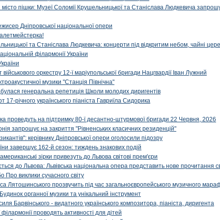
ти місто пішки: Музеї Соломії Крушельницької та Станіслава Людкевича запрошу
ежисер Дніпровської національної опери
алетмейстерка!
льницької та Станіслава Людкевича: концерти під відкритим небом, чайні цер
аціональній філармонії України
України
військового оркестру 12-ї маріупольської бригади Нацгвардії Іван Лужний
ктроакустичної музики "Станція Північна"
ідбулася генеральна репетиція Школи молодих диригентів
т 17-річного українського піаніста Гавриїла Сидорика
ка проведуть на підтримку 80-ї десантно-штурмової бригади 22 Червня, 2026
онія запрошує на закриття "Рівненських класичних резиденцій"
икантів": керівнику Дніпровської опери оголосили підозру
ни завершує 162-й сезон: тиждень знакових подій
 американські зірки привезуть до Львова світові прем'єри
ться до Львова: Львівська національна опера представить нове прочитання с
о Про виклики сучасного світу
са Лятошинського прозвучить під час загальноєвропейського музичного мара
Будинок органної музики та унікальний інструмент
силя Барвінського - видатного українського композитора, піаніста, диригента
 філармонії проводять активності для дітей