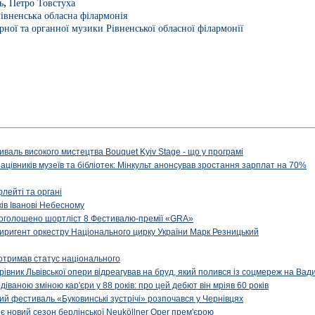
,
ь
Петро Товстуха
івненська обласна філармонія
рної та органної музики Рівненської обласної філармонії
иваль високого мистецтва Bouquet Kyiv Stage - що у програмі
рацівників музеїв та бібліотек: Мінкульт анонсував зростання зарплат на 70%
флейті та органі
ів Іванові Небесному
: оголошено шортліст 8 Фестивалю-премії «GRA»
иригент оркестру Національного цирку України Марк Резницький
отримав статус національного
ерівник Львівської опери відреагував на бруд, який полився із соцмереж на Ва
діваною зміною кар'єри у 88 років: про цей дебют він мріяв 60 років
й фестиваль «Буковинські зустрічі» розпочався у Чернівцях
иє новий сезон берлінської Neuköllner Oper прем'єрою