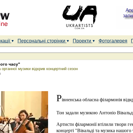
кації
Персональні сторінки
Проекти
Фотогалерея
шого часу"
а органної музики відкрив концертний сезон
я
Р
івненська обласна філармонія від
Тон задали музикою Антоніо Вівальді
Артисти філармонії втілили твори ге
концерті "Вівальді та музика нашого 