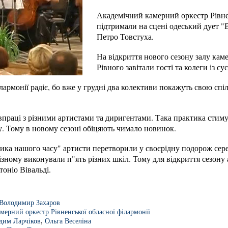
Академічний камерний оркестр Рівнен
підтримали на сцені одеський дует "
Петро Товстуха.
На відкриття нового сезону залу каме
Рівного завітали гості та колеги із с
армонії радіє, бо вже у грудні два колективи покажуть свою спіл
івпраці з різними артистами та диригентами. Така практика стим
у. Тому в новому сезоні обіцяють чимало новинок.
зика нашого часу" артисти перетворили у своєрідну подорож се
різному виконували п"ять різних шкіл. Тому для відкриття сезону
оніо Вівальді.
Володимир Захаров
мерний оркестр Рівненської обласної філармонії
,
дим Ларчіков
Ольга Веселіна