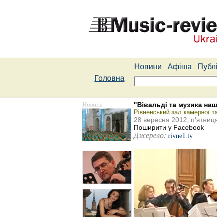
Новини
Афіша
Публі
Головна
Новина
"Вівальді та музика на
Рівненський зал камерної т
28 вересня 2012, п'ятниц
Поширити у Facebook
Джерело:
rivne1.tv