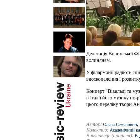
Делегація Волинської Філ
волинянам.
У філармонії радіють сп
вдосконалення і розвитк
Концерт "Вівальді та му
в Італії його музику по-
цього переліку твори Ант
Автор:
,
Олена Семенович
Колектив:
Академічний ка
Виконавець (артист):
Ва