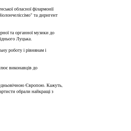
ської обласної філармонії
Віолончеліссімо" та диригент
рної та органної музики до
усіднього Луцька.
ьну роботу і рівнянам і
улює виконавців до
редньовічною Європою. Кажуть,
 артисти обрали найкращі з