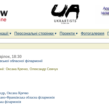
кації
Персональні сторінки
Проекти
Фотогалерея
ділок, 18:30
ської обласної філармонії
нії: Оксана Кречко, Олександр Семчук
,
ндр
Оксана Кречко
вано-Франківська обласна філармонія
ька філармонія