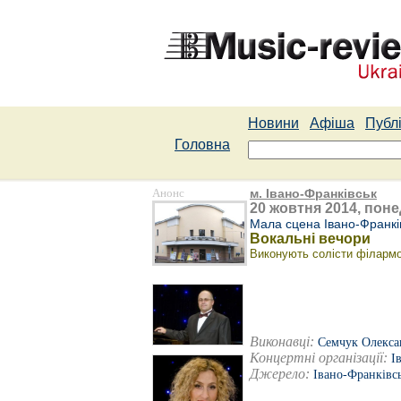
Новини
Афіша
Публі
Головна
Анонс
м. Івано-Франківськ
20 жовтня 2014, поне
Мала сцена Івано-Франків
Вокальні вечори
Виконують солісти філармо
Виконавці:
Семчук Олекса
Концертні організації:
І
Джерело:
Івано-Франківс