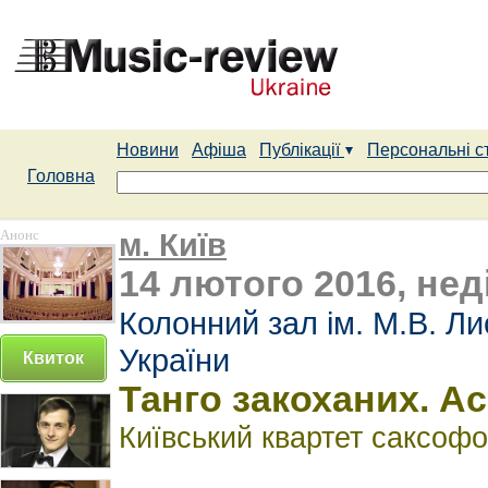
Новини
Афіша
Публікації
Персональні с
Головна
Анонс
м. Київ
14 лютого 2016, неді
Колонний зал ім. М.В. Л
України
Квиток
Танго закоханих. А
Київський квартет саксоф