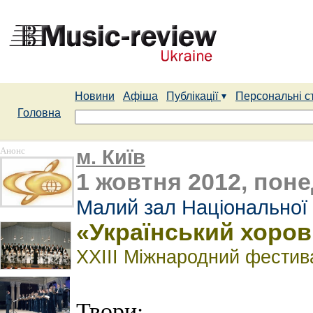
Новини
Афіша
Публікації
Персональні с
Головна
Анонс
м. Київ
1 жовтня 2012, поне
Малий зал Національної 
«Український хоров
ХХІІІ Міжнародний фести
Твори: