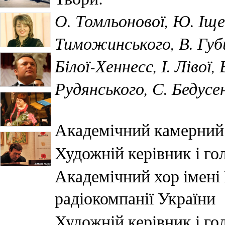
О. Томльонової, Ю. Іще
Тиможинського, В. Губ
Білої-Хеннесс, І. Лівої
Рудянського, С. Бедусе
Академічний камерний
Художній керівник і г
Академічний хор імені
радіокомпанії України
Художній керівник і г