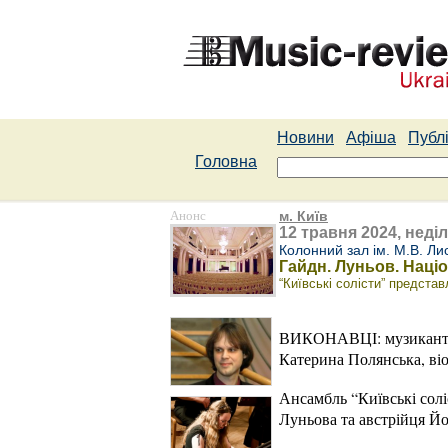
Новини
Афіша
Публі
Головна
Анонс
м. Київ
12 травня 2024, неділ
Колонний зал ім. М.В. Ли
Гайдн. Луньов. Наці
“Київські солісти” предста
ВИКОНАВЦІ: музиканти 
Катерина Полянська, ві
Ансамбль “Київські солі
Луньова та австрійця Йо