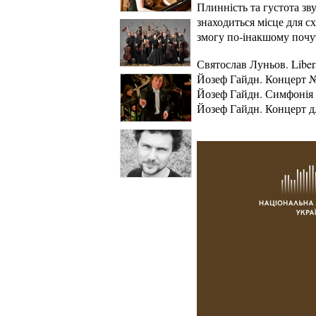
Плинність та густота зв
знаходиться місце для с
змогу по-інакшому почу
Святослав Луньов. Liber
Йозеф Гайдн. Концерт № 
Йозеф Гайдн. Симфонія № 
Йозеф Гайдн. Концерт дл