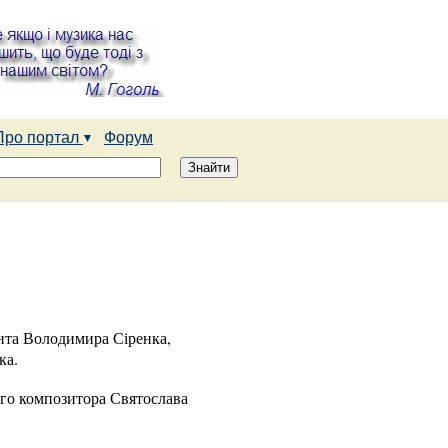
Про портал
Форум
нта Володимира Сіренка,
ка.
ого композитора Святослава