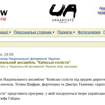
кації
Персональні сторінки
Проекти
Фотогалерея
я, 19:00
сенка Національної філармонії України
ональний ансамбль “Київські солісти”
влять у Національній філармонії України нову програму
Національного ансамблю “Київські солісти під орудою дириге
олончель, Тетяна Шафран, фортепіано та Дмитро Ткаченко, скрип
сти” представить програму, у якій поєднуються твори українськ
зефа Гайдна.