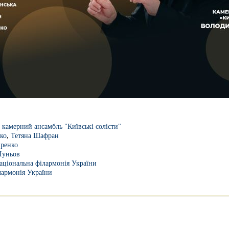
камерний ансамбль "Київські солісти"
,
ко
Тетяна Шафран
ренко
Луньов
аціональна філармонія України
лармонія України