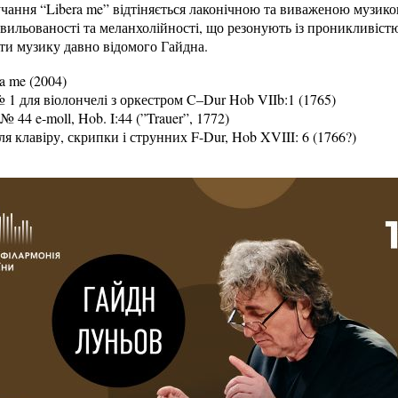
учання “Libera me” відтіняється лаконічною та виваженою музикою
хвильованості та меланхолійності, що резонують із проникливіст
ти музику давно відомого Гайдна.
a me (2004)
1 для віолончелі з оркестром C–Dur Hob VIIb:1 (1765)
44 e-moll, Hob. I:44 (”Trauer”, 1772)
я клавіру, скрипки і струнних F-Dur, Hob XVIII: 6 (1766?)