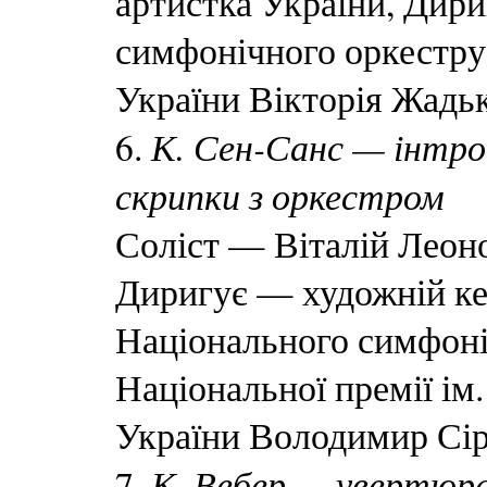
артистка України, Дир
симфонічного оркестру
України Вікторія Жадьк
К. Сен-Санс — інтрод
6.
скрипки з оркестром
Соліст — Віталій Леон
Диригує — художній ке
Національного симфоні
Національної премії ім
України Володимир Сір
К. Вебер — увертюра
7.