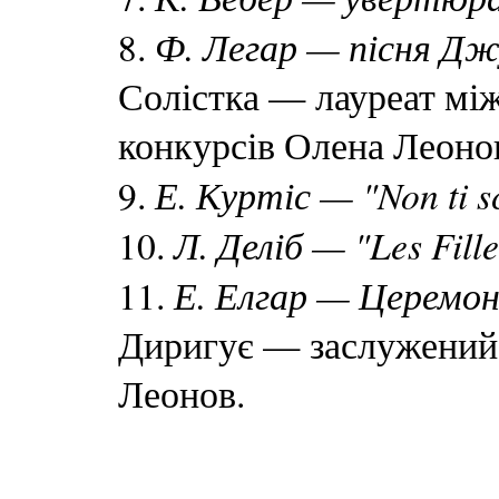
Ф. Легар — пісня Дж
8.
Солістка — лауреат між
конкурсів Олена Леоно
Е. Куртіс — "Non ti s
9.
Л. Деліб — "Les Fill
10.
Е. Елгар — Церемо
11.
Диригує — заслужений 
Леонов.