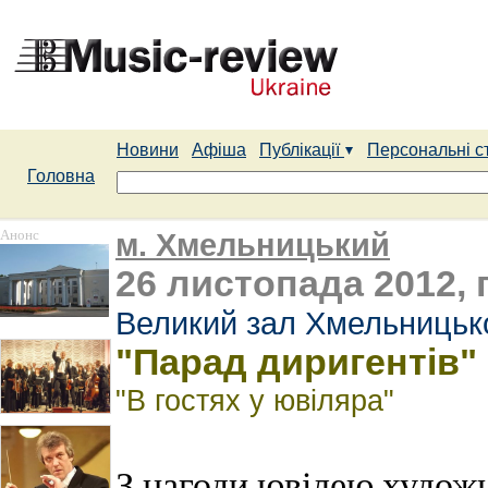
Новини
Афіша
Публікації
Персональні с
Головна
Анонс
м. Хмельницький
26 листопада 2012, 
Великий зал Хмельницько
"Парад диригентів"
"В гостях у ювіляра"
З нагоди ювілею художн