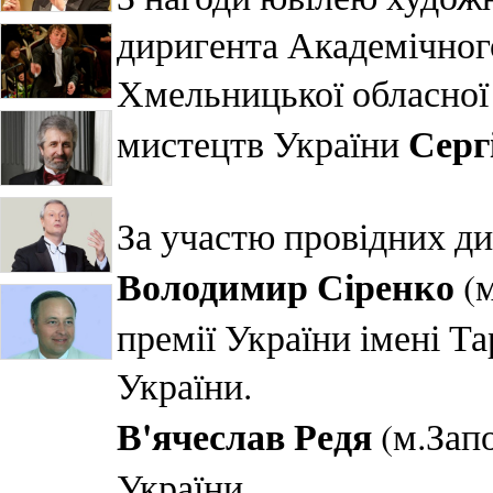
диригента Академічног
Хмельницької обласної 
Серг
мистецтв України
За участю провідних ди
Володимир Сіренко
(
премії України імені Т
України.
В'ячеслав Редя
(м.Зап
України.