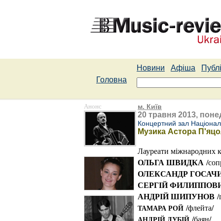
Новини
Афіша
Публі
Головна
Анонс
м. Київ
20 травня 2013, понед
Концертний зал Національ
Музика Астора П'яц
Лауреати міжнародних к
ОЛЬГА ШВИДКА
/соп
ОЛЕКСАНДР ГОСАЧ
СЕРГІЙ ФИЛИППОВ
АНДРІЙ ШИПУНОВ
/
/флейта/
ТАМАРА РОЙ
/баян/
АНДРІЙ ДУБІЙ