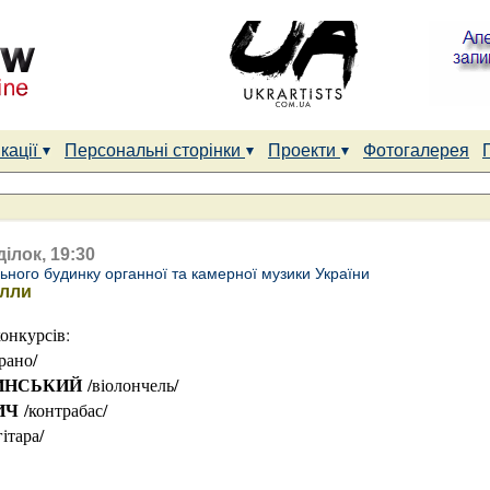
кації
Персональні сторінки
Проекти
Фотогалерея
ілок, 19:30
ного будинку органної та камерної музики України
олли
онкурсів:
рано/
ИНСЬКИЙ
/віолончель/
ИЧ
/контрабас/
гітара/