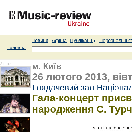
Новини
Афіша
Публікації
Персональні с
Головна
Анонс
м. Київ
26 лютого 2013, вів
Глядачевий зал Націонал
Гала-концерт присв
народження С. Турч