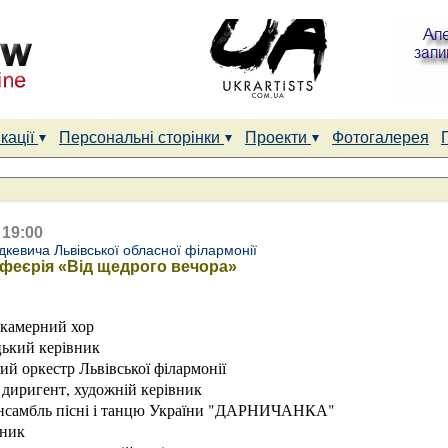
кації
Персональні сторінки
Проекти
Фотогалерея
 19:00
дкевича Львівської обласної філармонії
феєрія «Від щедрого вечора»
 камерний хор
цький керівник
й оркестр Львівської філармонії
 диригент, художній керівник
нсамбль пісні і танцю України "ДАРНИЧАНКА"
вник