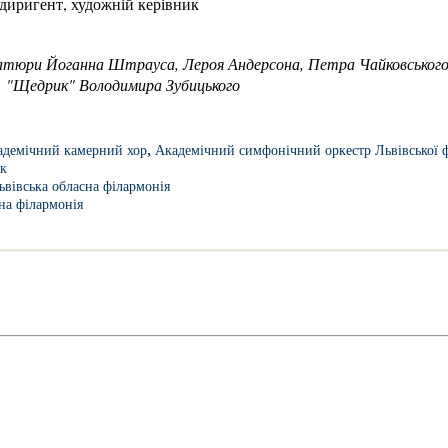
 диригент, художній керівник
іатюри Йоганна Штрауса, Лероя Андерсона, Петра Чайковськог
. "Щедрик" Володимира Зубицького
,
адемічний камерний хор
Академічний симфонічний оркестр Львівської ф
к
ьвівська обласна філармонія
на філармонія