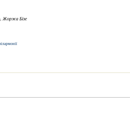
о, Жоржа Бізе
ілармонії