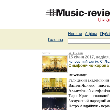
Новини
Афіша
Публі
Головна
Анонс
м. Львів
15 січня 2017, неділя,
Концертний зал ім. С. Лю
Симфонічно-хорова 
Виконавці:
Галицький академічний
Василь Яциняк – мисте
Академічний симфонічни
Тарас Криса – головний
Заслужений народний а
Петро Андрійчук - кері