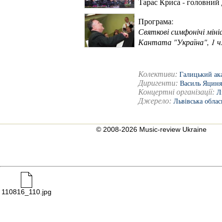
Тарас Криса - головний
Програма:
Святкові симфонічі мін
Кантата "Україна", 1 ч
Колективи:
Галицький ак
Диригенти:
Василь Яциня
Концертні організації:
Л
Джерело:
Львівська облас
© 2008-2026 Music-review Ukraine
110816_110.jpg