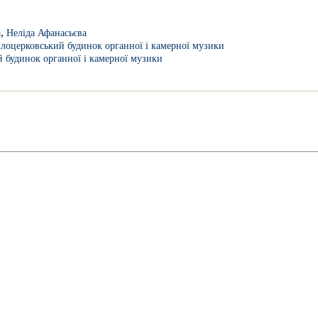
,
а
Неліда Афанасьєва
ілоцерковський будинок органної і камерної музики
й будинок органної і камерної музики