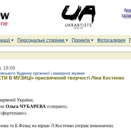
кації
Персональні сторінки
Проекти
Фотогалерея
, 18:00
вського будинку органної і камерної музики
ТИ В МУЗИЦІ» присвячений творчості Ліни Костенко
лармонії України,
Ольга ЧУБАРЕВА
їни
(сопрано),
(фортепіано).
нова та Б.Фільц на вірши Л.Костенко (перше виконання).