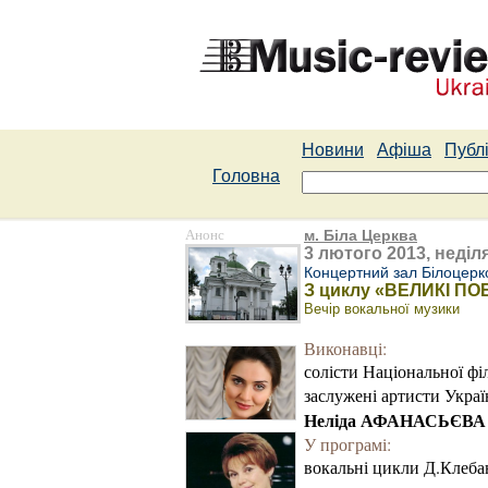
Новини
Афіша
Публі
Головна
Анонс
м. Біла Церква
3 лютого 2013, неділя
Концертний зал Білоцерко
З циклу «ВЕЛИКІ ПОЕ
Вечір вокальної музики
Виконавці:
солісти Національної фі
заслужені артисти Укра
Неліда АФАНАСЬЄВА
У програмі:
вокальні цикли Д.Клеба