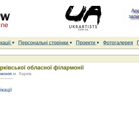
кації
Персональні сторінки
Проекти
Фотогалерея
рківської обласної філармонії
рмонія
,м. Харків
ікації