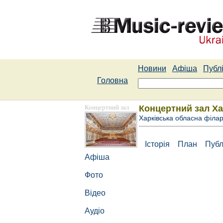
Новини
Афіша
Публі
Головна
Концертний зал
Концертний зал Ха
Харківська обласна філа
Історія
План
Публ
Афіша
Фото
Відео
Аудіо