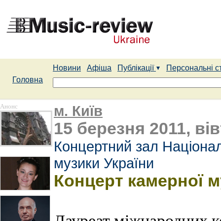
Новини
Афіша
Публікації
Персональні с
Головна
Анонс
м. Київ
15 березня 2011, вів
Концертний зал Націонал
музики України
Концерт камерної м
Лауреат міжнародних к