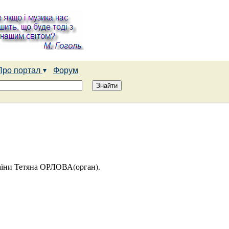
Про портал
Форум
раїни Тетяна ОРЛОВА(орган).