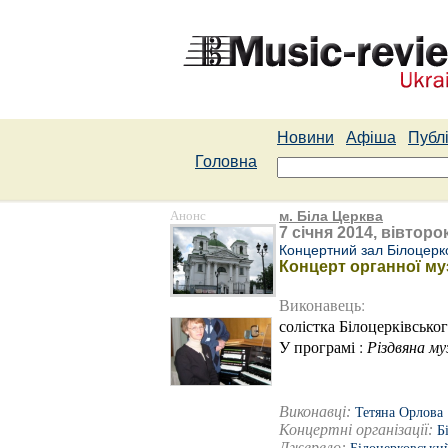
Новини
Афіша
Публі
Головна
Анонс
м. Біла Церква
7 січня 2014, вівторок
Концертний зал Білоцерко
Концерт органної му
Виконавець:
солістка Білоцерківсько
У програмі :
Різдвяна му
Виконавці:
Тетяна Орлова
Концертні організації:
Б
Джерело: