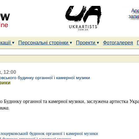
кації
Персональні сторінки
Проекти
Фотогалерея
, 12:00
вського будинку органної і камерної музики
зики
го Будинку органної та камерної музики, заслужена артистка Ук
зика.
ілоцерковський будинок органної і камерної музики