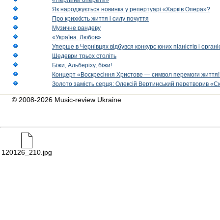
«Перлини оперети»
Як народжується новинка у репертуарі «Харків Опера»?
Про крихкість життя і силу почуття
Музичне рандеву
«Україна. Любов»
Уперше в Чернівцях відбувся конкурс юних піаністів і орг
Шедеври трьох століть
Біжи, Альберіху, біжи!
Концерт «Воскресіння Христове — символ перемоги життя!
Золото замість серця: Олексій Вертинський перетворив «С
© 2008-2026 Music-review Ukraine
120126_210.jpg