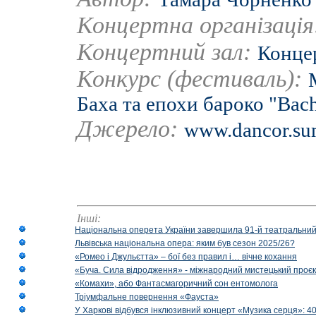
Концертна організаці
Концертний зал:
Концер
Конкурс (фестиваль):
Баха та епохи бароко "Bach
Джерело:
www.dancor.su
Інші:
Національна оперета України завершила 91-й театральний
Львівська національна опера: яким був сезон 2025/26?
«Ромео і Джульєтта» – бої без правил і… вічне кохання
«Буча. Сила відродження» - міжнародний мистецький проєк
«Комахи», або Фантасмагоричний сон ентомолога
Тріумфальне повернення «Фауста»
У Харкові відбувся інклюзивний концерт «Музика серця»: 400