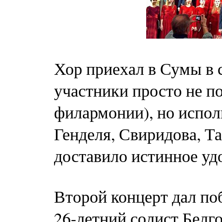
Хор приехал в Сумы в 
участники просто не п
филармонии), но испол
Генделя, Свиридова, Та
доставило истинное у
Второй концерт дал п
26-летний солист Белг