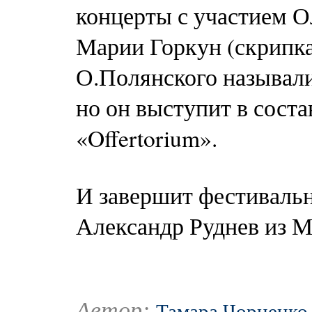
концерты с участием О
Марии Горкун (скрипка
О.Полянского называли
но он выступит в сост
«Offertorium».
И завершит фестиваль
Александр Руднев из 
Автор:
Тамара Чорненко