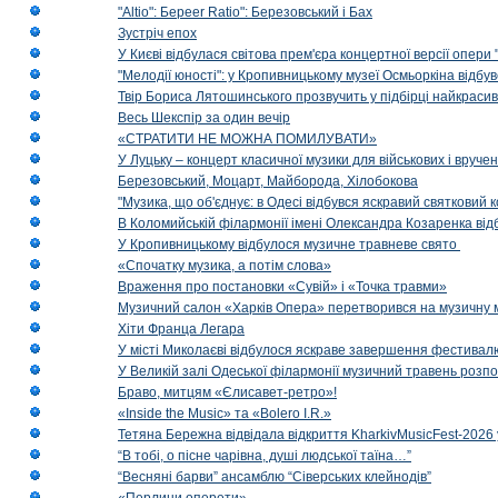
"Altio": Береer Ratio": Березовський і Бах
Зустріч епох
У Києві відбулася світова прем'єра концертної версії опери
"Мелодії юності": у Кропивницькому музеї Осмьоркіна відб
Твір Бориса Лятошинського прозвучить у підбірці найкраси
Весь Шекспір за один вечір
«СТРАТИТИ НЕ МОЖНА ПОМИЛУВАТИ»
У Луцьку – концерт класичної музики для військових і вруче
Березовський, Моцарт, Майборода, Хілобокова
"Музика, що об'єднує: в Одесі відбувся яскравий святковий
В Коломийській філармонії імені Олександра Козаренка відб
У Кропивницькому відбулося музичне травневе свято
«Спочатку музика, а потім слова»
Враження про постановки «Сувій» і «Точка травми»
Музичний салон «Харків Опера» перетворився на музичну мап
Хіти Франца Легара
У місті Миколаєві відбулося яскраве завершення фестивал
У Великій залі Одеської філармонії музичний травень розп
Браво, митцям «Єлисавет-ретро»!
«Inside the Music» та «Bolero I.R.»
Тетяна Бережна відвідала відкриття KharkivMusicFest-2026 
“В тобі, о пісне чарівна, душі людської таїна…”
“Весняні барви” ансамблю “Сіверських клейнодів”