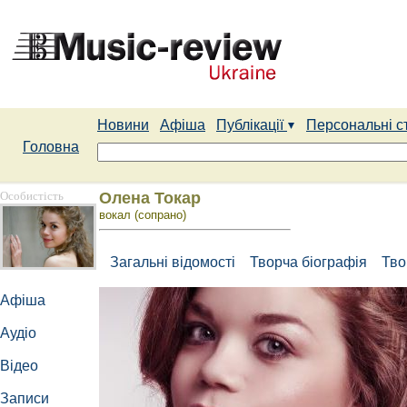
Новини
Афіша
Публікації
Персональні с
Головна
Особистість
Олена Токар
вокал (сопрано)
Загальні відомості
Творча біографія
Тво
Афіша
Аудіо
Відео
Записи